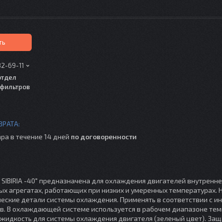
ть
82-69-11
отдел
фильтров
ра в течение 14 дней
по договоренности
BIRIA -40" предназначена для охлаждения двигателей внутренне
ных агрегатах, работающих при низких и умеренных температурах.
еские детали системы охлаждения. Применять в соответствии с и
в. В охлаждающей системе используется в рабочем диапазоне тем
ая жидкость для системы охлаждения двигателя (зеленый цвет). За