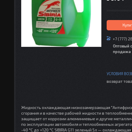
Купи
+7 (777) 2
Оптовый 
продажа 
возврат това
Жидкость охлаждающая низкозамерзающая "Антифриз SI
сгорания и в качестве рабочей жидкости в теплообмен
защищает от коррозии алюминиевые и другие металлич
по эксплуатации автомобиля и теплообменных агрегато
-40 °С до +120 °С SIBIRIA G11 зеленый 5л — охлаждающ