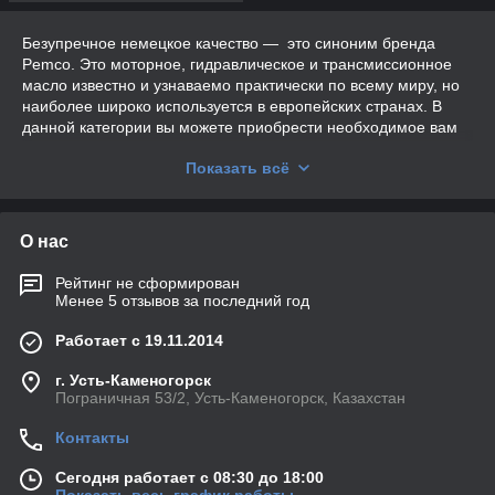
Безупречное немецкое качество — это синоним бренда
Pemco. Это моторное, гидравлическое и трансмиссионное
масло известно и узнаваемо практически по всему миру, но
наиболее широко используется в европейских странах. В
данной категории вы можете приобрести необходимое вам
масло моторное Pemco по самой доступной цене.
Показать всё
Моторное масло Pemco
О нас
Pemco — моторное масло, которое используют для своих
авто владельцы по всему миру. Практика показала, что его
Рейтинг не сформирован
Менее 5 отзывов за последний год
использование благотворно сказывается на состоянии
двигателя. Все это возможно только при условии
Работает с 19.11.2014
своевременной замены, предусмотренной заводом-
изготовителем машины.
г. Усть-Каменогорск
Любой двигатель нуждается в защите. Смазка важна для его
Пограничная 53/2, Усть-Каменогорск, Казахстан
долговечности и бесперебойной работы. Чем более
качественное моторное масло (гидравлическое,
Контакты
трансмиссионное) используется, тем меньше сюрпризов
Сегодня работает с 08:30 до 18:00
преподнесет автомобиль.