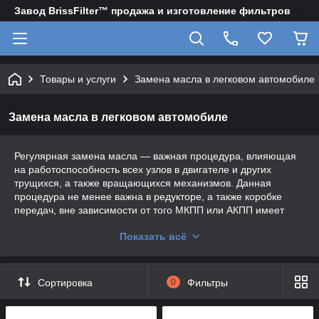
Завод BrissFilter™ продажа и изготовление фильтров
Товары и услуги
Замена масла в легковом автомобиле
Замена масла в легковом автомобиле
Регулярная замена масла — важная процедура, влияющая
на работоспособность всех узлов в двигателе и других
трущихся, а также вращающихся механизмов. Данная
процедура не менее важна в редукторе, а также коробке
передач, вне зависимости от того МКПП или АКПП имеет
ваше авто.
Показать всё
Бесплатная замена масла в двигателе
Замена масла в коробке передач (МКПП,
Сортировка
0
Фильтры
АКПП) и редукторе
Качественная замена масла бесплатно