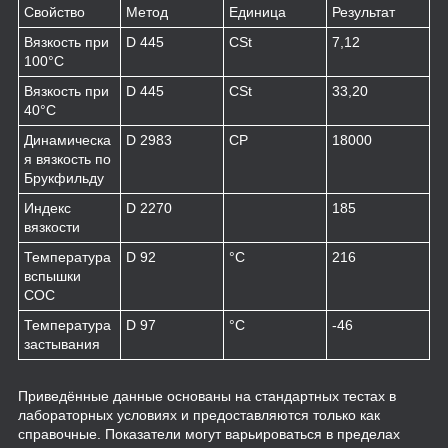
Свойство
Метод
Единица
Результат
Вязкость при
D 445
CSt
7,12
100°C
Вязкость при
D 445
CSt
33,20
40°C
Динамическа
D 2983
CP
18000
я вязкость по
Брукфильду
Индекс
D 2270
185
вязкости
Температура
D 92
°C
216
вспышки
COC
Температура
D 97
°C
-46
застывания
Приведённые данные основаны на стандартных тестах в
лабораторных условиях и предоставляются только как
справочные. Показатели могут варьироваться в пределах