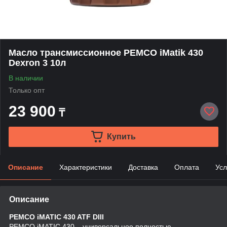
Масло трансмиссионное PEMCO iMatik 430
Dexron 3 10л
В наличии
Только опт
23 900
₸
Купить
Описание
Характеристики
Доставка
Оплата
Усл
Описание
PEMCO iMATIC 430 ATF DIII
PEMCO iMATIC 430 – универсальное полностью