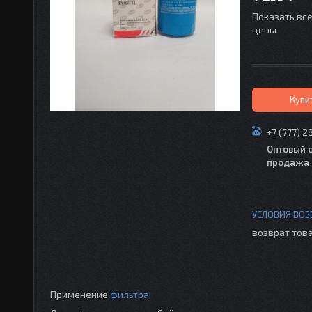
Показать вс
цены
Купи
+7 (777) 2
Оптовый 
продажа 
возврат това
Применение
фильтра
: