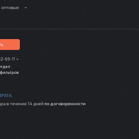
е оптовые
ть
82-69-11
отдел
фильтров
ра в течение 14 дней
по договоренности