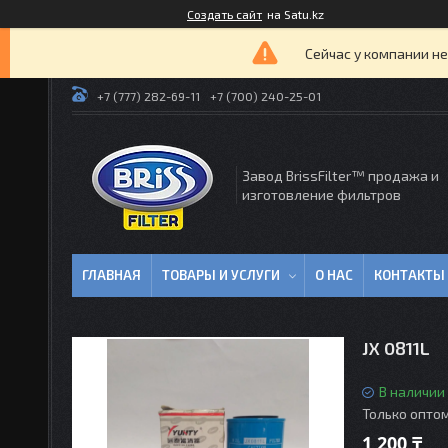
Создать сайт
на Satu.kz
Сейчас у компании не
+7 (777) 282-69-11
+7 (700) 240-25-01
Завод BrissFilter™ продажа и
изготовление фильтров
ГЛАВНАЯ
ТОВАРЫ И УСЛУГИ
О НАС
КОНТАКТЫ
JX 0811L
В наличии
Только опто
1 200 ₸