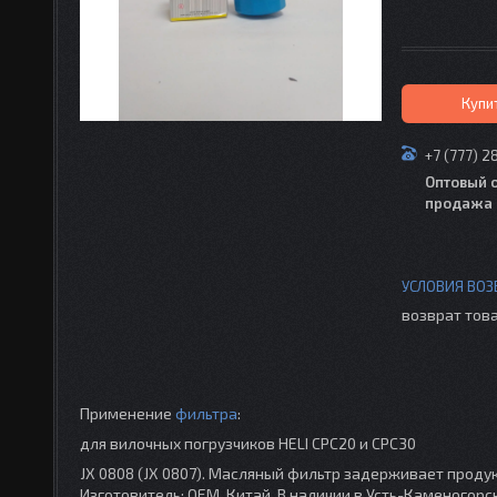
Купи
+7 (777) 2
Оптовый 
продажа 
возврат това
Применение
фильтра
:
для вилочных погрузчиков HELI CPC20 и CPC30
JX 0808 (JX 0807). Масляный фильтр задерживает продук
Изготовитель: OEM, Китай. В наличии в Усть-Каменогорс