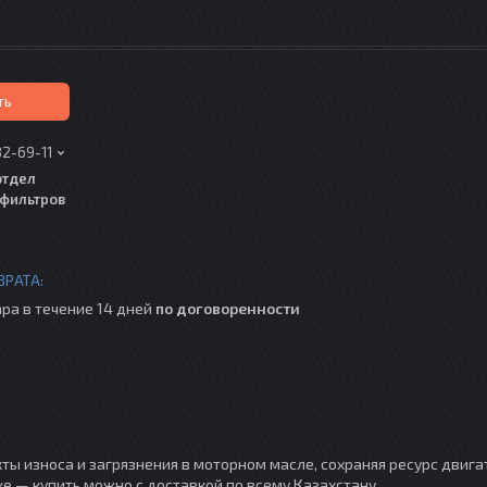
ть
82-69-11
отдел
фильтров
ра в течение 14 дней
по договоренности
ты износа и загрязнения в моторном масле, сохраняя ресурс двига
ке — купить можно с доставкой по всему Казахстану.