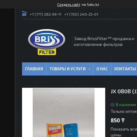
Создать сайт
на Satu.kz
+7 (777) 282-69-11
+7 (700) 240-25-01
Завод BrissFilter™ продажа и
изготовление фильтров
ГЛАВНАЯ
ТОВАРЫ И УСЛУГИ
О НАС
КОНТАКТЫ
JX 0808 (
В наличии
Только опто
850 ₸
Показать вс
цены