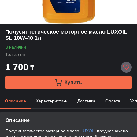
Полусинтетическое моторное масло LUXOIL
SL 10W-40 1л
В наличии
Только опт
1 700
₸
Купить
Описание
Характеристики
Доставка
Оплата
Усл
Описание
Полусинтетическое моторное масло
LUXOIL
предназначено
для всех используемых в настоящее время бензиновых