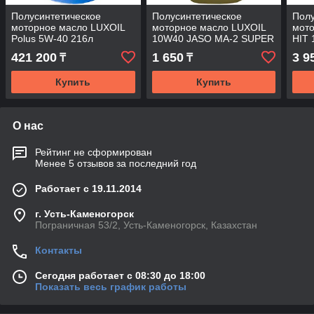
Полусинтетическое
Полусинтетическое
Полу
моторное масло LUXOIL
моторное масло LUXOIL
мот
Polus 5W-40 216л
10W40 JASO MA-2 SUPER
HIT 
4T 1л
421 200
1 650
3 9
₸
₸
Купить
Купить
О нас
Рейтинг не сформирован
Менее 5 отзывов за последний год
Работает с 19.11.2014
г. Усть-Каменогорск
Пограничная 53/2, Усть-Каменогорск, Казахстан
Контакты
Сегодня работает с 08:30 до 18:00
Показать весь график работы