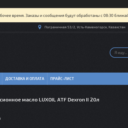
бочее время. Заказы и сообщения будут обработаны с 08:30 ближайш
Пограничная 53/2, Усть-Каменогорск, Казахстан
ДОСТАВКА И ОПЛАТА
ПРАЙС-ЛИСТ
ионное масло LUXOIL ATF Dexron II 20л
м