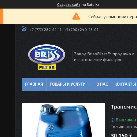
Создать сайт
на Satu.kz
Сейчас у компании нера
+7 (777) 282-69-11
+7 (700) 240-25-01
Завод BrissFilter™ продажа и
изготовление фильтров
ГЛАВНАЯ
ТОВАРЫ И УСЛУГИ
О НАС
КОНТАКТЫ
Трансмисс
В наличии
Только опто
30 150 ₸