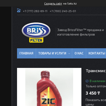
Создать сайт
на Satu.kz
+7 (777) 282-69-11
+7 (700) 240-25-01
Завод BrissFilter™ продажа и
изготовление фильтров
ГЛАВНАЯ
ТОВАРЫ И УСЛУГИ
О НАС
КОНТАКТЫ
Трансмисс
В наличии
Только опто
3 450 ₸
Показать вс
цены