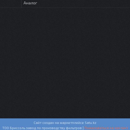
Аналог
Сайт создан на маркетплейсе
Satu.kz
ТОО Бриссоль завод по производству фильтров |
Пожаловаться на контент