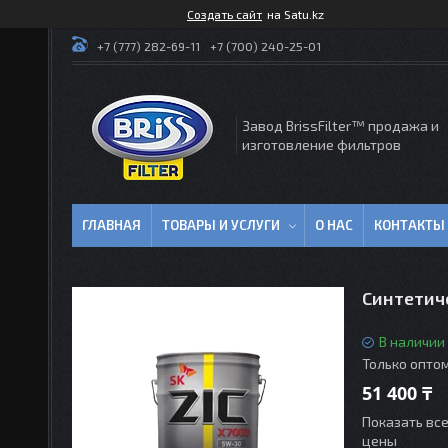
Создать сайт
на Satu.kz
+7 (777) 282-69-11
+7 (700) 240-25-01
Завод BrissFilter™ продажа и
изготовление фильтров
ГЛАВНАЯ
ТОВАРЫ И УСЛУГИ
О НАС
КОНТАКТЫ
Синтетиче
В наличии
Только опто
51 400 ₸
Показать вс
цены