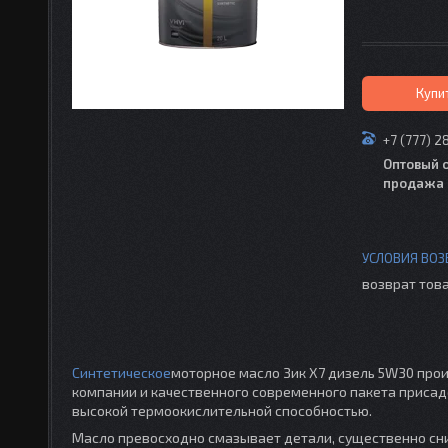
Купи
+7 (777) 2
Оптовый 
продажа 
возврат това
Синтетическое
моторное масло Зик Х7 дизель 5W30 прои
компании и качественного современного пакета присад
высокой термоокислительной способностью.
Масло превосходно смазывает детали, существенно сни