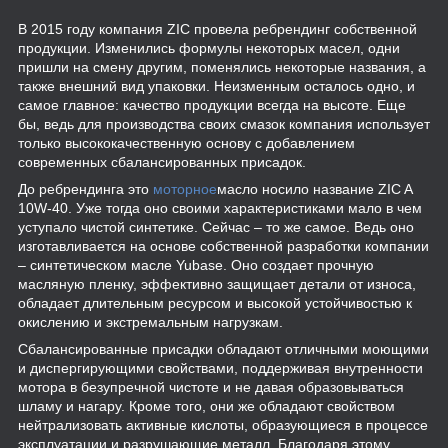
В 2015 году компания ZIC провела ребрендинг собственной
продукции. Изменились формулы некоторых масел, одни
пришли на смену другим, поменялись некоторые названия, а
также внешний вид упаковки. Неизменным осталось одно, и
самое главное: качество продукции всегда на высоте. Еще
бы, ведь для производства своих смазок компания использует
только высококачественную основу с добавлением
современных сбалансированных присадок.
До ребрендинга это
моторное
масло носило название ZIC A
10W-40. Уже тогда оно своими характеристиками мало в чем
уступало чистой синтетике. Сейчас – то же самое. Ведь оно
изготавливается на основе собственной разработки компании
– синтетическом масле Yubase. Оно создает прочную
масляную пленку, эффективно защищает детали от износа,
обладает длительным ресурсом и высокой устойчивостью к
окислению и экстремальным нагрузкам.
Сбалансированные присадки обладают отличными моющими
и диспергирующими свойствами, поддерживая внутренности
мотора в безупречной чистоте и не давая образовываться
шламу и нагару. Кроме того, они же обладают свойством
нейтрализовать активные кислоты, образующиеся в процессе
эксплуатации и разрушающие металл. Благодаря этому