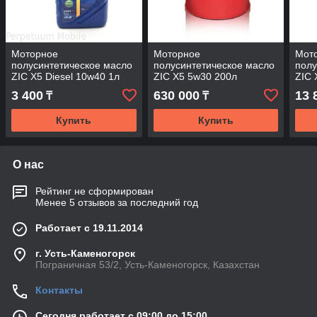
Моторное
Моторное
Мот
полусинтетическое масло
полусинтетическое масло
полу
ZIC X5 Diesel 10w40 1л
ZIC X5 5w30 200л
ZIC 
3 400
630 000
13 
₸
₸
Купить
Купить
О нас
Рейтинг не сформирован
Менее 5 отзывов за последний год
Работает с 19.11.2014
г. Усть-Каменогорск
Пограничная 53/2, Усть-Каменогорск, Казахстан
Контакты
Сегодня работает с 09:00 до 15:00