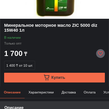
Минеральное моторное масло ZIC 5000 diz
15W40 1л
В наличии
Только опт
1 700
₸
1 400 ₸
от 10 шт.
Купить
Описание
Характеристики
Доставка
Оплата
Усл
Описание