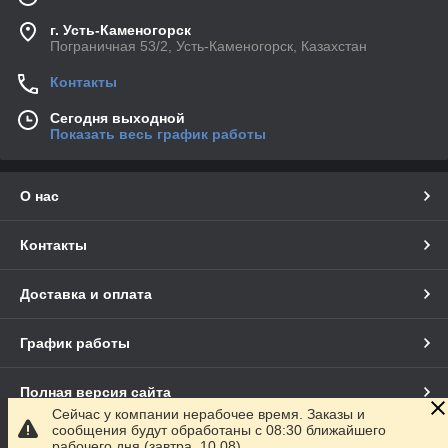
г. Усть-Каменогорск
Пограничная 53/2, Усть-Каменогорск, Казахстан
Контакты
Сегодня выходной
Показать весь график работы
О нас
Контакты
Доставка и оплата
График работы
Полная версия сайта
Сейчас у компании нерабочее время. Заказы и
сообщения будут обработаны с 08:30 ближайшего
Сайт создан на маркетплейсе
Satu.kz
рабочего дня (завтра, 10.08)