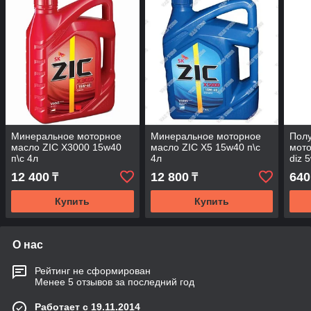
Минеральное моторное
Минеральное моторное
Полу
масло ZIC X3000 15w40
масло ZIC X5 15w40 п\с
мото
п\с 4л
4л
diz 
12 400
12 800
640
₸
₸
Купить
Купить
О нас
Рейтинг не сформирован
Менее 5 отзывов за последний год
Работает с 19.11.2014