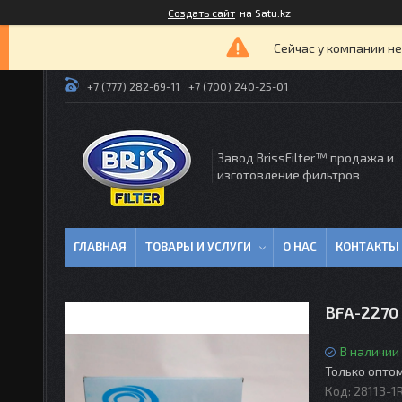
Создать сайт
на Satu.kz
Сейчас у компании не
+7 (777) 282-69-11
+7 (700) 240-25-01
Завод BrissFilter™ продажа и
изготовление фильтров
ГЛАВНАЯ
ТОВАРЫ И УСЛУГИ
О НАС
КОНТАКТЫ
BFA-2270
В наличии
Только опто
Код:
28113-1