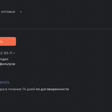
е оптовые
ть
82-69-11
отдел
фильтров
ра в течение 14 дней
по договоренности