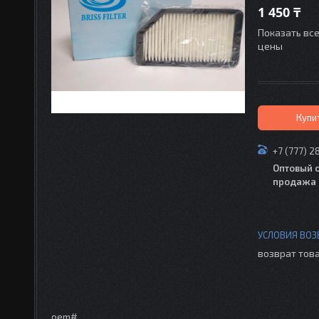
1 450 ₸
Показать вс
цены
Купи
+7 (777) 2
Оптовый 
продажа 
возврат това
oem#