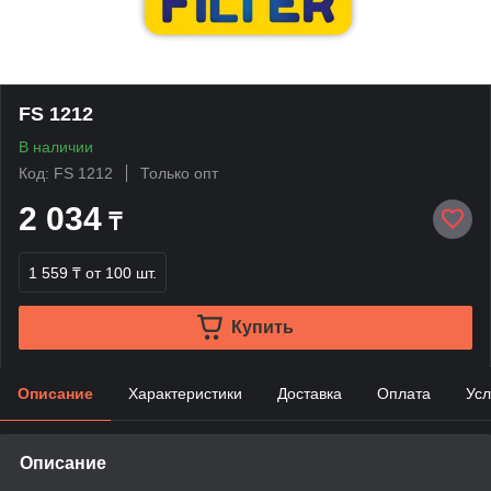
FS 1212
В наличии
Код: FS 1212
Только опт
2 034
₸
1 559 ₸
от 100 шт.
Купить
Описание
Характеристики
Доставка
Оплата
Усл
Описание