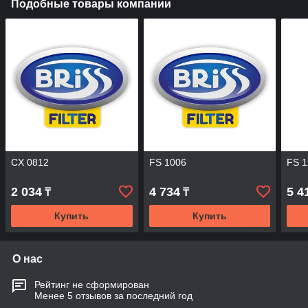
Подобные товары компании
CX 0812
FS 1006
FS 
2 034
4 734
5 4
₸
₸
Купить
Купить
О нас
Рейтинг не сформирован
Менее 5 отзывов за последний год