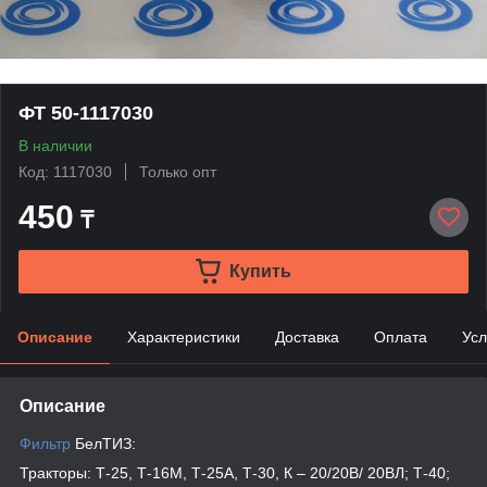
ФТ 50-1117030
В наличии
Код: 1117030
Только опт
450
₸
Купить
Описание
Характеристики
Доставка
Оплата
Усл
Описание
Фильтр
БелТИЗ:
Тракторы: Т-25, Т-16М, Т-25А, Т-30, К – 20/20В/ 20ВЛ; Т-40;