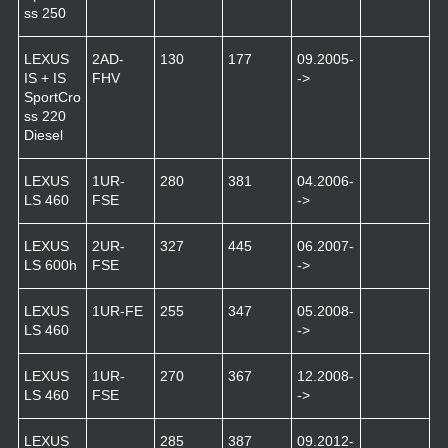
ss 250
LEXUS
2AD-
130
177
09.2005-
IS + IS
FHV
->
SportCro
ss 220
Diesel
LEXUS
1UR-
280
381
04.2006-
LS 460
FSE
->
LEXUS
2UR-
327
445
06.2007-
LS 600h
FSE
->
LEXUS
1UR-FE
255
347
05.2008-
LS 460
->
LEXUS
1UR-
270
367
12.2008-
LS 460
FSE
->
LEXUS
285
387
09.2012-