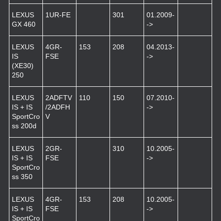
LEXUS
1UR-FE
301
01.2009-
GX 460
->
LEXUS
4GR-
153
208
04.2013-
IS
FSE
->
(XE30)
250
LEXUS
2ADFTV
110
150
07.2010-
IS + IS
/2ADFH
->
SportCro
V
ss 200d
LEXUS
2GR-
310
10.2005-
IS + IS
FSE
->
SportCro
ss 350
LEXUS
4GR-
153
208
10.2005-
IS + IS
FSE
->
SportCro