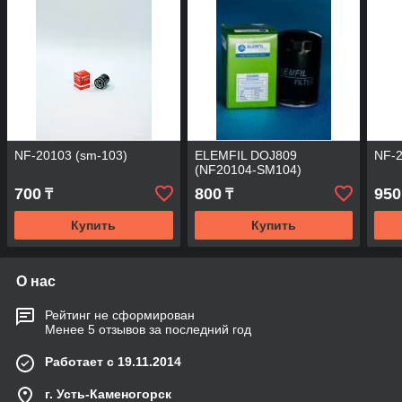
NF-20103 (sm-103)
ELEMFIL DOJ809
NF-2
(NF20104-SM104)
700
800
950
₸
₸
Купить
Купить
О нас
Рейтинг не сформирован
Менее 5 отзывов за последний год
Работает с 19.11.2014
г. Усть-Каменогорск