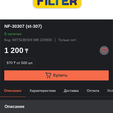
NF-30307 (st-307)
В наличии
Код: MITSUBISHI MB 220900
Только опт
1 200
₸
970 ₸
от 500 шт.
Купить
Описание
Характеристики
Доставка
Оплата
Усл
Описание