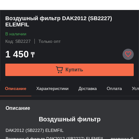
Воздушный фильтр DAK2012 (SB2227)
ELEMFIL
В наличии
Код: SB2227
Только опт
1 450
₸
Купить
Описание
Характеристики
Доставка
Оплата
Усл
Описание
Воздушный фильтр
DAK2012 (SB2227) ELEMFIL
Воздушный фильтр DAK2012 (SB2227) ELEMFIL — воздушный