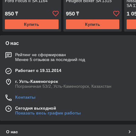
Ford Focus II SA 1164
Peugeot Boxer SA 1315
Niss
SA 1
GEE
850
950
1 0
₸
₸
Купить
Купить
О нас
Рейтинг не сформирован
Менее 5 отзывов за последний год
Работает с 19.11.2014
г. Усть-Каменогорск
Пограничная 53/2, Усть-Каменогорск, Казахстан
Контакты
Сегодня выходной
Показать весь график работы
О нас