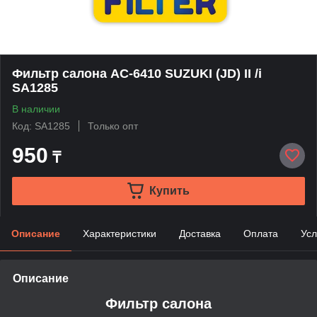
Фильтр салона AС-6410 SUZUKI (JD) II /i
SA1285
В наличии
Код: SA1285
Только опт
950
₸
Купить
Описание
Характеристики
Доставка
Оплата
Усл
Описание
Фильтр салона