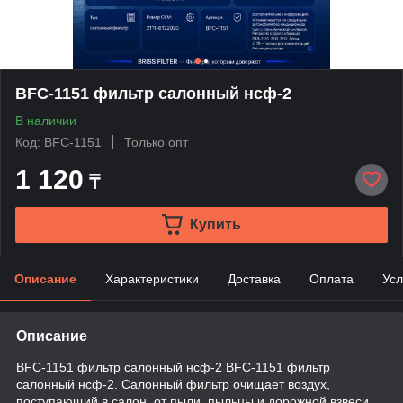
BFC-1151 фильтр салонный нсф-2
В наличии
Код: BFC-1151
Только опт
1 120
₸
Купить
Описание
Характеристики
Доставка
Оплата
Усл
Описание
BFC-1151 фильтр салонный нсф-2 BFC-1151 фильтр
салонный нсф-2. Салонный фильтр очищает воздух,
поступающий в салон, от пыли, пыльцы и дорожной взвеси.