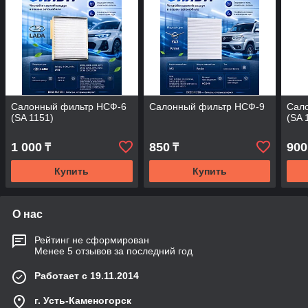
Салонный фильтр НСФ-6
Салонный фильтр НСФ-9
Сал
(SA 1151)
(SA 
1 000
850
900
₸
₸
Купить
Купить
О нас
Рейтинг не сформирован
Менее 5 отзывов за последний год
Работает с 19.11.2014
г. Усть-Каменогорск