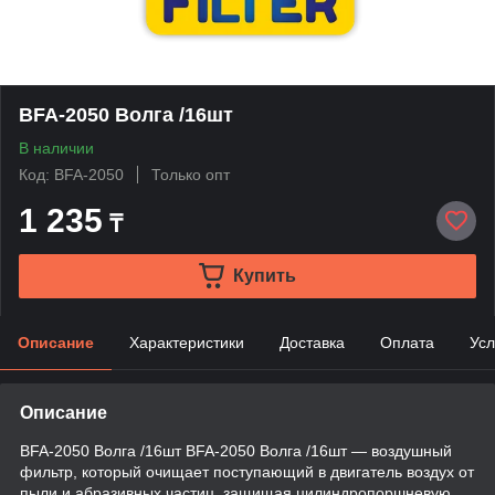
BFA-2050 Волга /16шт
В наличии
Код: BFA-2050
Только опт
1 235
₸
Купить
Описание
Характеристики
Доставка
Оплата
Усл
Описание
BFA-2050 Волга /16шт BFA-2050 Волга /16шт — воздушный
фильтр, который очищает поступающий в двигатель воздух от
пыли и абразивных частиц, защищая цилиндропоршневую