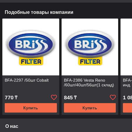
Подобные товары компании
BFA-2297 /50шт Cobalt
BFA-2386 Vesta Reno
BFA-
/60шт/40шт/56шт(1 склад)
инд.
770
845
1 0
₸
₸
Купить
Купить
О нас