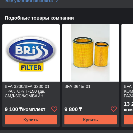
Все условия возврата
Подобные товары компании
BFA-3230/BFA-3230-01
BFA-3645/-01
BFA-
ТРАКТОР/ Т-150 (дв.
KOM
СМД-60)/КОМБАЙН
PA24
C381
13 
CD3
9 100
9 800
₸/комплект
₸
ком
Купить
Купить