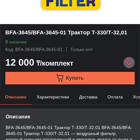
BFA-3645/BFA-3645-01 Трактор Т-330/Т-32,01
В наличии
Код: BFA-3645/BFA-3645-01
Только опт
12 000
₸/комплект
Купить
Описание
Характеристики
Доставка
Оплата
Усл
Описание
BFA-3645/BFA-3645-01 Трактор Т-330/Т-32,01 BFA-3645/BFA-
3645-01 Трактор Т-330/Т-32,01 — воздушный фильтр,
который очищает поступающий в двигатель воздух от пыли и