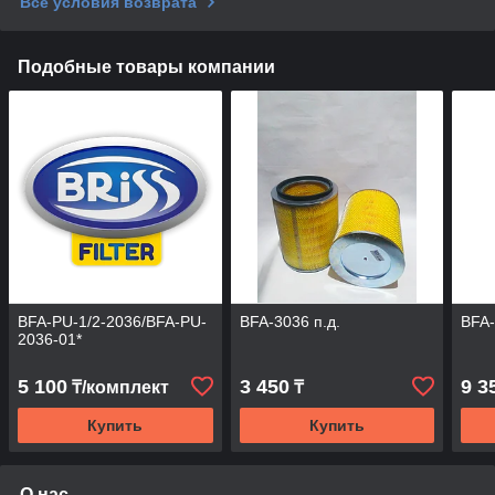
Все условия возврата
Подобные товары компании
BFA-PU-1/2-2036/BFA-PU-
BFA-3036 п.д.
BFA-
2036-01*
5 100
3 450
9 3
₸/комплект
₸
Купить
Купить
О нас