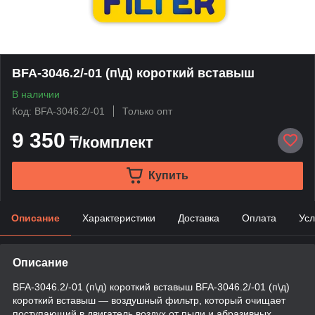
BFA-3046.2/-01 (п\д) короткий вставыш
В наличии
Код: BFA-3046.2/-01
Только опт
9 350
₸/комплект
Купить
Описание
Характеристики
Доставка
Оплата
Усл
Описание
BFA-3046.2/-01 (п\д) короткий вставыш BFA-3046.2/-01 (п\д)
короткий вставыш — воздушный фильтр, который очищает
поступающий в двигатель воздух от пыли и абразивных