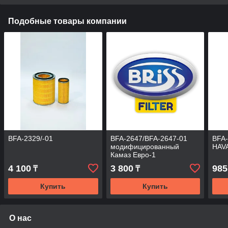
Подобные товары компании
BFA-2329/-01
BFA-2647/BFA-2647-01
BFA
модифицированный
HAV
Камаз Евро-1
4 100
3 800
985
₸
₸
Купить
Купить
О нас