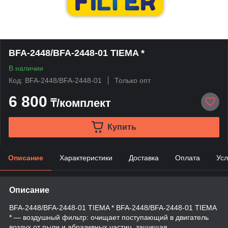
BFA-2448/BFA-2448-01 TIEMA *
В наличии
Код: BFA-2448/BFA-2448-01
Только опт
6 800
₸/комплект
Купить
Описание
Характеристики
Доставка
Оплата
Усл
Описание
BFA-2448/BFA-2448-01 TIEMA * BFA-2448/BFA-2448-01 TIEMA
* — воздушный фильтр: очищает поступающий в двигатель
воздух от пыли и абразивных частиц, защищая