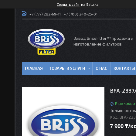
Создать сайт
на Satu.kz
+7 (777) 282-69-11
+7 (700) 240-25-01
Завод BrissFilter™ продажа и
изготовление фильтров
ГЛАВНАЯ
ТОВАРЫ И УСЛУГИ
О НАС
КОНТАКТЫ
BFA-2337.
В наличии
Только опто
Код:
BFA-233
7 900 ₸/