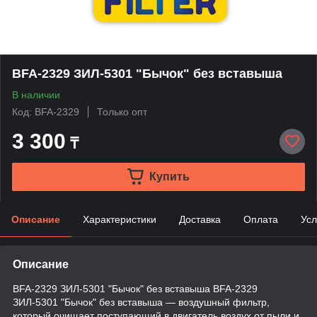
BFA-2329 ЗИЛ-5301 "Бычок" без вставыша
В наличии
Код: BFA-2329
Только опт
3 300
₸
Купить
Описание
Характеристики
Доставка
Оплата
Усл
Описание
BFA-2329 ЗИЛ-5301 "Бычок" без вставыша BFA-2329
ЗИЛ-5301 "Бычок" без вставыша — воздушный фильтр,
который очищает поступающий в двигатель воздух от пыли и