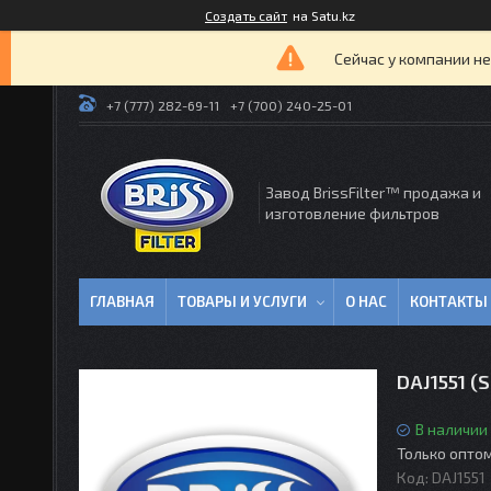
Создать сайт
на Satu.kz
Сейчас у компании не
+7 (777) 282-69-11
+7 (700) 240-25-01
Завод BrissFilter™ продажа и
изготовление фильтров
ГЛАВНАЯ
ТОВАРЫ И УСЛУГИ
О НАС
КОНТАКТЫ
DAJ1551 (
В наличии
Только опто
Код:
DAJ1551