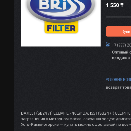
1 550 ₸
Купи
+7 (777) 2
Оптовый 
продажа 
возврат това
DAJ1551 (SB2471) ELEMFIL /40шт DAJ1551 (SB2471) ELEMF
загрязнения в моторном масле, сохраняя ресурс двигателя
Усть-Каменогорске — купить можно с доставкой по всем