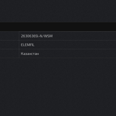
26306365l-N/WSM
ELEMFIL
Казахстан