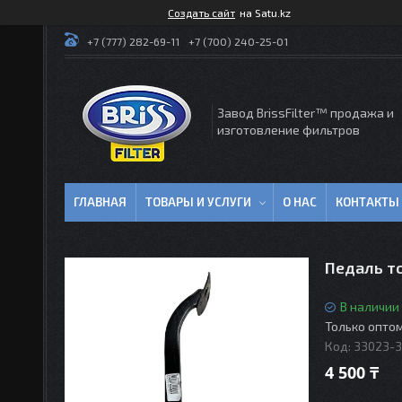
Создать сайт
на Satu.kz
+7 (777) 282-69-11
+7 (700) 240-25-01
Завод BrissFilter™ продажа и
изготовление фильтров
ГЛАВНАЯ
ТОВАРЫ И УСЛУГИ
О НАС
КОНТАКТЫ
Педаль т
В наличии
Только опто
Код:
33023-3
4 500 ₸