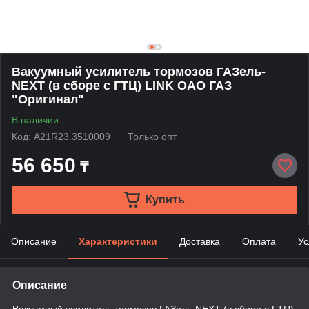
Вакуумный усилитель тормозов ГАЗель-
NEXT (в сборе с ГТЦ) LINK ОАО ГАЗ
"Оригинал"
В наличии
Код: А21R23.3510009
Только опт
56 650
₸
Купить
Описание
Характеристики
Доставка
Оплата
Ус
Описание
Вакуумный усилитель тормозов ГАЗель-NEXT (в сборе с ГТЦ)