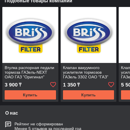
Подобные товары компании
Втулка распорная педали
Клапан вакуумного
Клап
тормоза ГАЗель-NEXT
усилителя тормозов
усил
ОАО ГАЗ "Оригинал"
ГАЗель 3302 ОАО "ГАЗ"
ГАЗе
3 900
1 350
5 5
₸
₸
Купить
Купить
О нас
Рейтинг не сформирован
Менее 5 отзывов за последний год