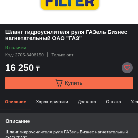
Шланг гидроусилителя руля ГАЗель Бизнес
нагнетательный ОАО "ГАЗ"
В наличии
Код: 2705-3408150
Только опт
16 250
₸
Купить
Описание
Характеристики
Доставка
Оплата
Усл
Описание
Шланг гидроусилителя руля ГАЗель Бизнес нагнетательный
ОАО "ГАЗ"