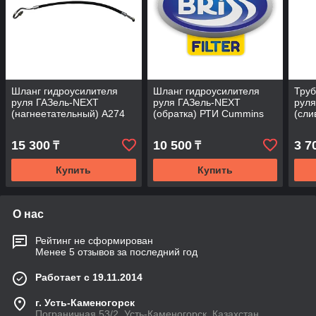
Шланг гидроусилителя
Шланг гидроусилителя
Труб
руля ГАЗель-NEXT
руля ГАЗель-NEXT
рул
(нагнеетательный) А274
(обратка) РТИ Cummins
(сли
Evotech (с трубками) ОАО
SEMPERIT
ради
"ГАЗ"
ОАО 
15 300
10 500
3 7
₸
₸
Купить
Купить
О нас
Рейтинг не сформирован
Менее 5 отзывов за последний год
Работает с 19.11.2014
г. Усть-Каменогорск
Пограничная 53/2, Усть-Каменогорск, Казахстан