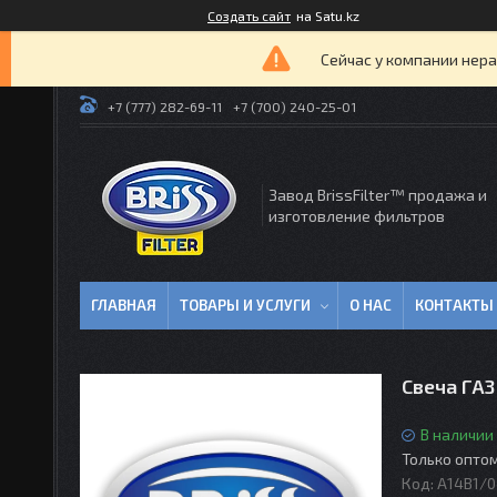
Создать сайт
на Satu.kz
Сейчас у компании нера
+7 (777) 282-69-11
+7 (700) 240-25-01
Завод BrissFilter™ продажа и
изготовление фильтров
ГЛАВНАЯ
ТОВАРЫ И УСЛУГИ
О НАС
КОНТАКТЫ
Свеча ГА
В наличии
Только опто
Код:
А14В1/0