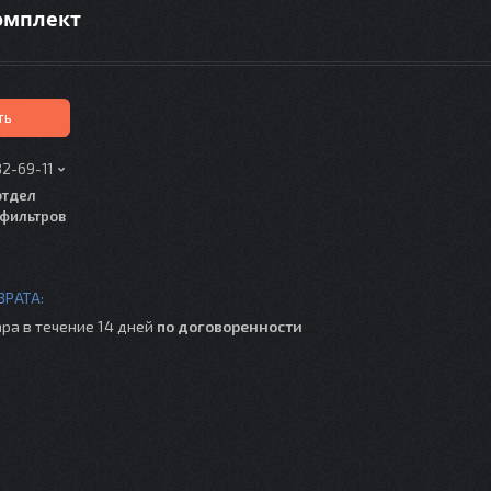
комплект
ть
82-69-11
отдел
фильтров
ра в течение 14 дней
по договоренности