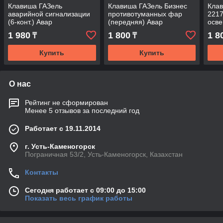
Клавиша ГАЗель
Клавиша ГАЗель Бизнес
Клав
аварийной сигнализации
противотуманных фар
2217
(6-конт.) Авар
(передняя) Авар
осв
1 980
1 800
1 8
₸
₸
Купить
Купить
О нас
Рейтинг не сформирован
Менее 5 отзывов за последний год
Работает с 19.11.2014
г. Усть-Каменогорск
Пограничная 53/2, Усть-Каменогорск, Казахстан
Контакты
Сегодня работает с 09:00 до 15:00
Показать весь график работы