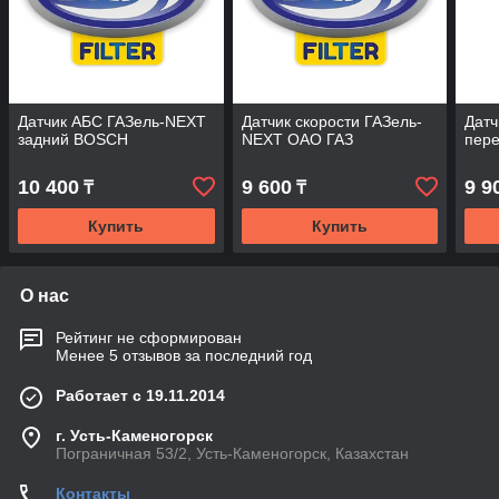
Датчик АБС ГАЗель-NEXT
Датчик скорости ГАЗель-
Датч
задний BOSCH
NEXT ОАО ГАЗ
пер
10 400
9 600
9 9
₸
₸
Купить
Купить
О нас
Рейтинг не сформирован
Менее 5 отзывов за последний год
Работает с 19.11.2014
г. Усть-Каменогорск
Пограничная 53/2, Усть-Каменогорск, Казахстан
Контакты