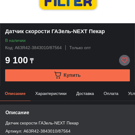
Датчик скорости ГАЗель-NEXT Пекар
В наличии
Код: А63R42-3843010/87564
Только опт
9 100
₸
Купить
Описание
Характеристики
Доставка
Оплата
Усл
Описание
Датчик скорости ГАЗель-NEXT Пекар
Артикул: А63R42-3843010/87564