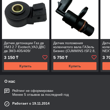
Датчик детонации Газ дв
Датчик положения
Датч
УМЗ 2.7 Evotech,УАЗ ДВС
коленчатого вала ГАЗель
коле
дв ЗМЗ-405/409/
Бизнес (CUMMINS ISF2.8,
NEXT
3.8; Евро-4) Cartronic
Eвро
3 150
5 750
3 7
₸
₸
Купить
Купить
О нас
Рейтинг не сформирован
Менее 5 отзывов за последний год
Работает с 19.11.2014