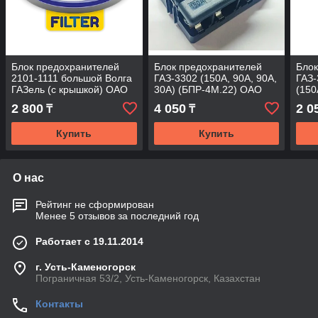
Блок предохранителей
Блок предохранителей
Блок
2101-1111 большой Волга
ГАЗ-3302 (150А, 90А, 90А,
ГАЗ-
ГАЗель (с крышкой) ОАО
30А) (БПР-4М.22) ОАО
(150
"ГАЗ"
"ГАЗ"
(БПР
2 800
4 050
2 0
₸
₸
Купить
Купить
О нас
Рейтинг не сформирован
Менее 5 отзывов за последний год
Работает с 19.11.2014
г. Усть-Каменогорск
Пограничная 53/2, Усть-Каменогорск, Казахстан
Контакты