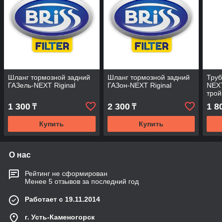
Шланг тормозной задний
Шланг тормозной задний
Труб
ГАЗель-NEXT Riginal
ГАЗон-NEXT Riginal
NEXT
трой
1 300
2 300
1 8
₸
₸
Купить
Купить
О нас
Рейтинг не сформирован
Менее 5 отзывов за последний год
Работает с 19.11.2014
г. Усть-Каменогорск