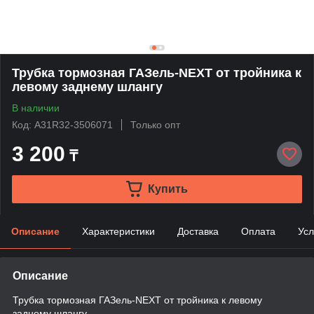
Трубка тормозная ГАЗель-NEXT от тройника к
левому заднему шлангу
В наличии
Код: A31R32-3506071
Только опт
3 200
₸
Купить
Описание
Характеристики
Доставка
Оплата
Усл
Описание
Трубка тормозная ГАЗель-NEXT от тройника к левому
заднему шлангу