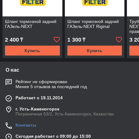
Шланг тормозной задний
Шланг тормозной задний
Труб
ГАЗель-NEXT
ГАЗель-NEXT Riginal
NEXT
прав
2 400
1 300
3 2
₸
₸
Купить
Купить
О нас
Рейтинг не сформирован
Менее 5 отзывов за последний год
Работает с 19.11.2014
г. Усть-Каменогорск
Пограничная 53/2, Усть-Каменогорск, Казахстан
Контакты
Сегодня работает с 09:00 до 15:00