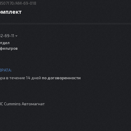
3507170/AM-69-018
комплект
82-69-11
отдел
фильтров
ра в течение 14 дней
по договоренности
ВС Cummins Автомагнат