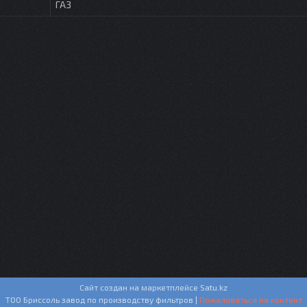
ГАЗ
Сайт создан на маркетплейсе
Satu.kz
ТОО Бриссоль завод по производству фильтров |
Пожаловаться на контент