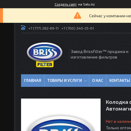
Создать сайт
на Satu.kz
Сейчас у компании не
+7 (777) 282-69-11
+7 (700) 240-25-01
Завод BrissFilter™ продажа и
изготовление фильтров
ГЛАВНАЯ
ТОВАРЫ И УСЛУГИ
О НАС
КОНТАКТЫ
Колодка 
Автомагн
Нет в наличи
Только опто