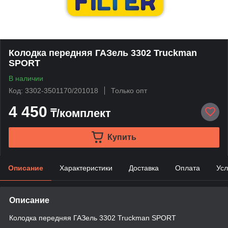
Колодка передняя ГАЗель 3302 Truckman
SPORT
В наличии
Код: 3302-3501170/201018
Только опт
4 450
₸/комплект
Купить
Описание
Характеристики
Доставка
Оплата
Усл
Описание
Колодка передняя ГАЗель 3302 Truckman SPORT