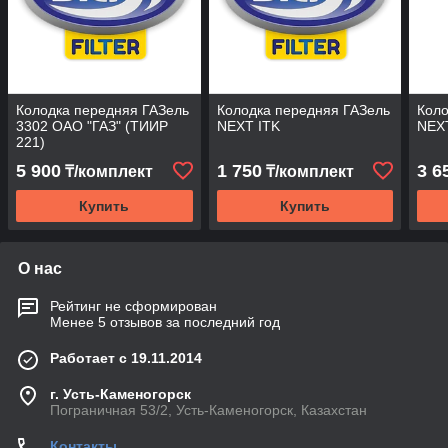
Колодка передняя ГАЗель
Колодка передняя ГАЗель
Коло
3302 ОАО "ГАЗ" (ТИИР
NEXT ITK
NEX
221)
5 900
1 750
3 6
₸/комплект
₸/комплект
Купить
Купить
О нас
Рейтинг не сформирован
Менее 5 отзывов за последний год
Работает с 19.11.2014
г. Усть-Каменогорск
Пограничная 53/2, Усть-Каменогорск, Казахстан
Контакты