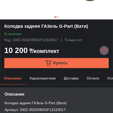
Колодка задняя ГАЗель G-Part (Вати)
В наличии
Код: 3302-3502090/GP.11520017
Только опт
10 200
₸/комплект
Купить
Описание
Характеристики
Доставка
Оплата
Усл
Описание
Колодка задняя ГАЗель G-Part (Вати)
Артикул: 3302-3502090/GP.11520017