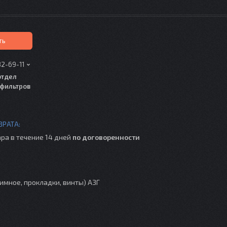
ть
82-69-11
отдел
фильтров
ра в течение 14 дней
по договоренности
имное, прокладки, винты) АЗГ