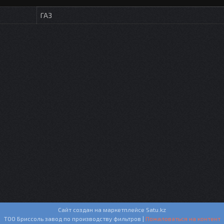
ГАЗ
Сайт создан на маркетплейсе
Satu.kz
ТОО Бриссоль завод по производству фильтров |
Пожаловаться на контент