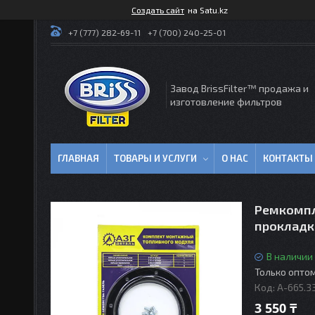
Создать сайт
на Satu.kz
+7 (777) 282-69-11
+7 (700) 240-25-01
Завод BrissFilter™ продажа и
изготовление фильтров
ГЛАВНАЯ
ТОВАРЫ И УСЛУГИ
О НАС
КОНТАКТЫ
Ремкомпл
прокладк
В наличии
Только опто
Код:
A-665.3
3 550 ₸