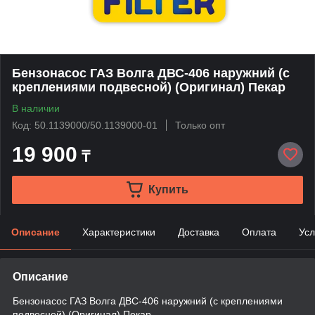
Бензонасос ГАЗ Волга ДВС-406 наружний (с
креплениями подвесной) (Оригинал) Пекар
В наличии
Код: 50.1139000/50.1139000-01
Только опт
19 900
₸
Купить
Описание
Характеристики
Доставка
Оплата
Усл
Описание
Бензонасос ГАЗ Волга ДВС-406 наружний (с креплениями
подвесной) (Оригинал) Пекар