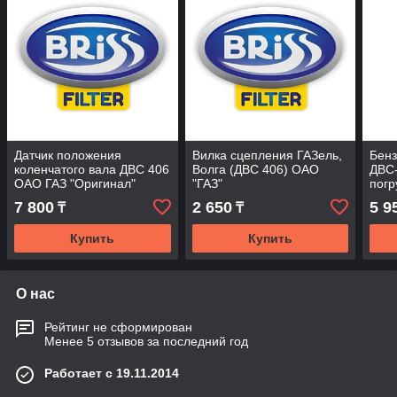
Датчик положения
Вилка сцепления ГАЗель,
Бенз
коленчатого вала ДВС 406
Волга (ДВС 406) ОАО
ДВС-
ОАО ГАЗ "Оригинал"
"ГАЗ"
погр
7 800
2 650
5 9
₸
₸
Купить
Купить
О нас
Рейтинг не сформирован
Менее 5 отзывов за последний год
Работает с 19.11.2014