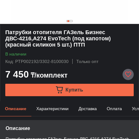
Патрубки отопителя ГАЗель Бизнес
ДВС-4216,А274 EvoTech (под капотом)
(красный силикон 5 шт.) ПТП
В наличии
Код: PTP002192/3302-8100030
Только опт
7 450
₸/комплект
Купить
Описание
Характеристики
Доставка
Оплата
Усл
Описание
Патрубки отопителя ГАЗель Бизнес ДВС-4216,А274 EvoTech