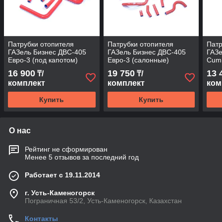
Патрубки отопителя
Патрубки отопителя
Патр
ГАЗель Бизнес ДВС-405
ГАЗель Бизнес ДВС-405
ГАЗе
Евро-3 (под капотом)
Евро-3 (салонные)
Cumm
(красный силикон) ПТП
(красный силикон 13 шт.)
(кра
16 900
19 750
13 
₸/
₸/
ПТП
Rost
комплект
комплект
ком
Купить
Купить
О нас
Рейтинг не сформирован
Менее 5 отзывов за последний год
Работает с 19.11.2014
г. Усть-Каменогорск
Пограничная 53/2, Усть-Каменогорск, Казахстан
Контакты