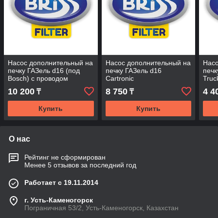
Насос дополнительный на
Насос дополнительный на
Насо
печку ГАЗель d16 (под
печку ГАЗель d16
печк
Bosch) с проводом
Cartronic
Tru
Cartronic
10 200
8 750
4 4
₸
₸
Купить
Купить
О нас
Рейтинг не сформирован
Менее 5 отзывов за последний год
Работает с 19.11.2014
г. Усть-Каменогорск
Пограничная 53/2, Усть-Каменогорск, Казахстан