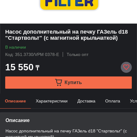
Насос дополнительный на печку ГАЗель d18
"Стартвольт" (с магнитной крыльчаткой)
В наличии
Код: 351.3730/VPM 0378-E
Только опт
15 550
₸
Купить
Описание
Характеристики
Доставка
Оплата
Усл
Описание
Насос дополнительный на печку ГАЗель d18 "Стартвольт" (с
магнитной крыльчаткой)