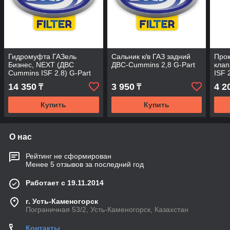
Гидромуфта ГАЗель
Сальник к/в ГАЗ задний
Прок
Бизнес, NEXT (ДВС
ДВС-Cummins 2,8 G-Part
кла
Cummins ISF 2.8) G-Part
ISF 
14 350
3 950
4 2
₸
₸
Купить
Купить
О нас
Рейтинг не сформирован
Менее 5 отзывов за последний год
Работает с 19.11.2014
г. Усть-Каменогорск
Пограничная 53/2, Усть-Каменогорск, Казахстан
Контакты