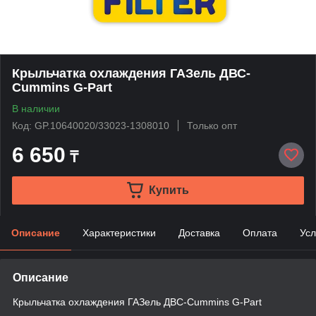
Крыльчатка охлаждения ГАЗель ДВС-
Cummins G-Part
В наличии
Код: GP.10640020/33023-1308010
Только опт
6 650
₸
Купить
Описание
Характеристики
Доставка
Оплата
Усл
Описание
Крыльчатка охлаждения ГАЗель ДВС-Cummins G-Part