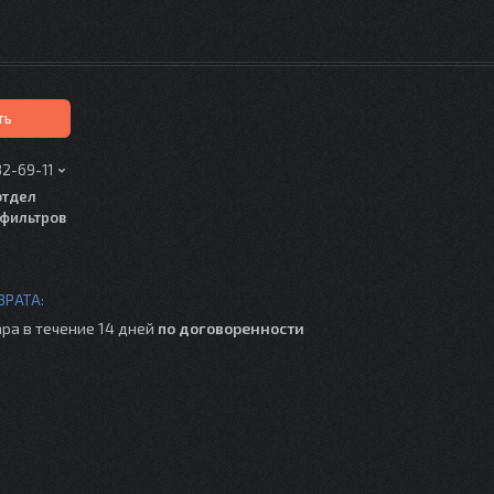
ть
82-69-11
отдел
фильтров
ра в течение 14 дней
по договоренности