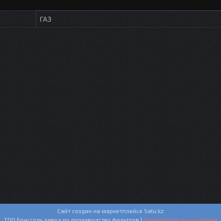
ГАЗ
Сайт создан на маркетплейсе
Satu.kz
ТОО Бриссоль завод по производству фильтров |
Пожаловаться на контент