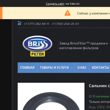
Создать сайт
на Satu.kz
Сейчас у компании 
+7 (777) 282-69-11
+7 (700) 240-25-01
Завод BrissFilter™ продажа и
изготовление фильтров
ГЛАВНАЯ
ТОВАРЫ И УСЛУГИ
О НАС
КОНТАКТЫ
Сальник 
В наличии
Только опто
Код:
3302-31