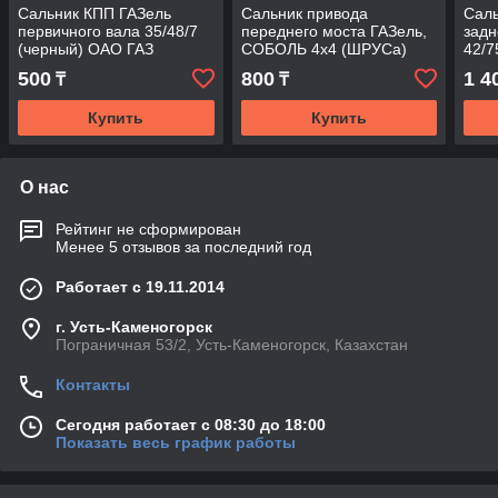
Сальник КПП ГАЗель
Сальник привода
Саль
первичного вала 35/48/7
переднего моста ГАЗель,
задн
(черный) ОАО ГАЗ
СОБОЛЬ 4х4 (ШРУСа)
42/7
ОАО "ГАЗ"
500
800
1 4
₸
₸
Купить
Купить
О нас
Рейтинг не сформирован
Менее 5 отзывов за последний год
Работает с 19.11.2014
г. Усть-Каменогорск
Пограничная 53/2, Усть-Каменогорск, Казахстан
Контакты
Сегодня работает с 08:30 до 18:00
Показать весь график работы