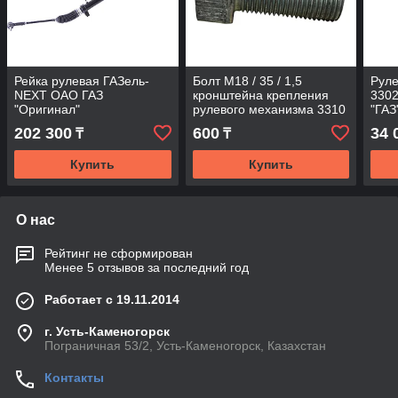
Рейка рулевая ГАЗель-
Болт М18 / 35 / 1,5
Руле
NEXT ОАО ГАЗ
кронштейна крепления
3302
"Оригинал"
рулевого механизма 3310
"ГАЗ
ОАО "ГАЗ"
202 300
600
34 
₸
₸
Купить
Купить
О нас
Рейтинг не сформирован
Менее 5 отзывов за последний год
Работает с 19.11.2014
г. Усть-Каменогорск
Пограничная 53/2, Усть-Каменогорск, Казахстан
Контакты