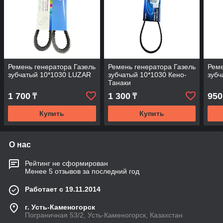
Ремень генератора Газель
Ремень генератора Газель
Реме
зубчатый 10*1030 LUZAR
зубчатый 10*1030 Кено-
зубч
Танаки
1 700
1 300
950
₸
₸
Купить
Купить
О нас
Рейтинг не сформирован
Менее 5 отзывов за последний год
Работает с 19.11.2014
г. Усть-Каменогорск
Пограничная 53/2, Усть-Каменогорск, Казахстан