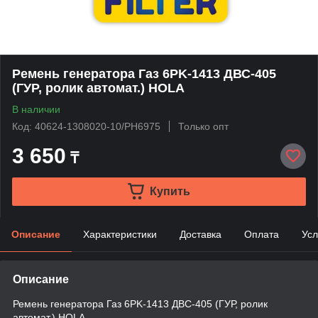
Ремень генератора Газ 6PK-1413 ДВС-405
(ГУР, ролик автомат.) HOLA
В наличии
Код: 40624-1308020-10/PH6975
Только опт
3 650
₸
Купить
Описание
Характеристики
Доставка
Оплата
Усл
Описание
Ремень генератора Газ 6PK-1413 ДВС-405 (ГУР, ролик
автомат.) HOLA