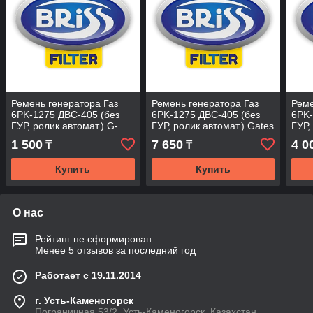
Ремень генератора Газ
Ремень генератора Газ
Реме
6PK-1275 ДВС-405 (без
6PK-1275 ДВС-405 (без
6PK-
ГУР, ролик автомат.) G-
ГУР, ролик автомат.) Gates
ГУР,
Part
Тана
1 500
7 650
4 0
₸
₸
Купить
Купить
О нас
Рейтинг не сформирован
Менее 5 отзывов за последний год
Работает с 19.11.2014
г. Усть-Каменогорск
Пограничная 53/2, Усть-Каменогорск, Казахстан