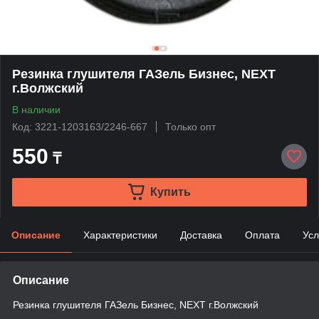
Резинка глушителя ГАЗель Бизнес, NEXT
г.Волжский
В наличии
Код: 3221-1203163/2246-667
Только опт
550
₸
Купить
Описание
Характеристики
Доставка
Оплата
Усл
Описание
Резинка глушителя ГАЗель Бизнес, NEXT г.Волжский